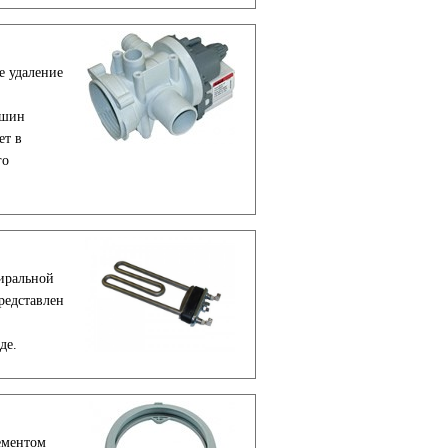
е удаление
ашин
ет в
го
тиральной
редставлен
де.
ементом