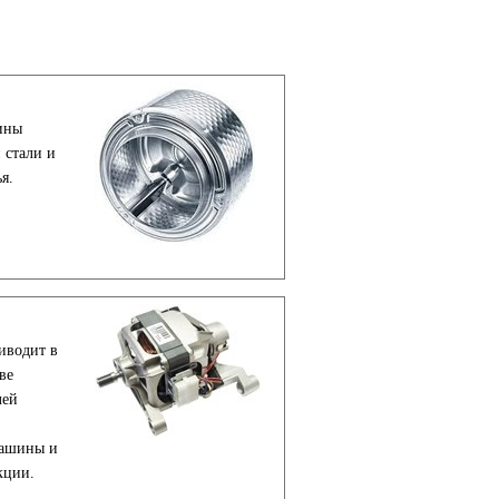
ины
 стали и
я.
иводит в
ве
лей
машины и
кции.