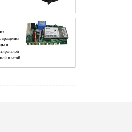
ния
ь вращения
оды и
стиральной
ной платой.